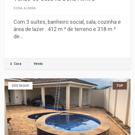
DONA ALMIRA
Com 3 suítes, banheiro social, sala, cozinha e
área de lazer . 412 m ² de terreno e 318 m ²
de…
Casa
Venda
DESTAQUE
TOP