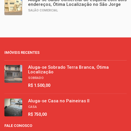
endereços, Ótima Localização no São Jorge
SALÃO COMERCIAL
IMÓVEIS RECENTES
Aluga-se Sobrado Terra Branca, Ótima
Localização
SOBRADO
R$ 1.500,00
Aluga-se Casa no Paineiras II
CASA
R$ 750,00
FALE CONOSCO