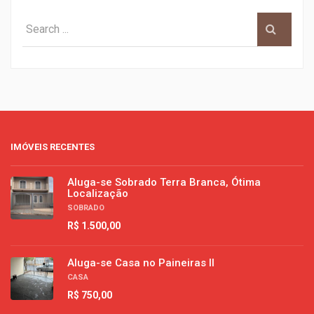
IMÓVEIS RECENTES
Aluga-se Sobrado Terra Branca, Ótima
Localização
SOBRADO
R$ 1.500,00
Aluga-se Casa no Paineiras II
CASA
R$ 750,00