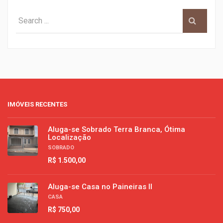
IMÓVEIS RECENTES
Aluga-se Sobrado Terra Branca, Ótima
Localização
SOBRADO
R$ 1.500,00
Aluga-se Casa no Paineiras II
CASA
R$ 750,00