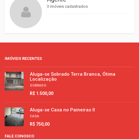
3 imóveis cadastrados
IMÓVEIS RECENTES
Aluga-se Sobrado Terra Branca, Ótima
Localização
SOBRADO
R$ 1.500,00
Aluga-se Casa no Paineiras II
CASA
R$ 750,00
FALE CONOSCO