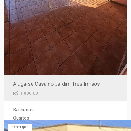
Aluga-se Casa no Jardim Três Irmãos
R$ 1.000,00
Banheiros
-
Quartos
-
Área
-
DESTAQUE