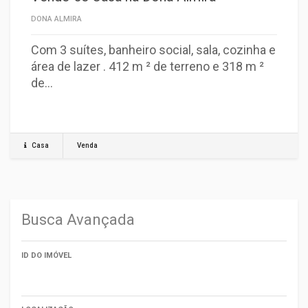
DONA ALMIRA
Com 3 suítes, banheiro social, sala, cozinha e
área de lazer . 412 m ² de terreno e 318 m ²
de…
Casa
Venda
Busca Avançada
ID DO IMÓVEL