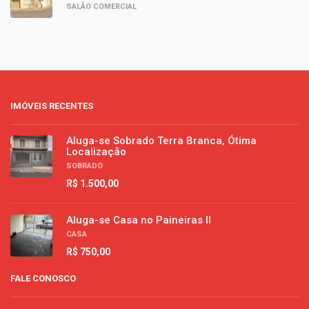
SALÃO COMERCIAL
IMÓVEIS RECENTES
Aluga-se Sobrado Terra Branca, Ótima
Localização
SOBRADO
R$ 1.500,00
Aluga-se Casa no Paineiras II
CASA
R$ 750,00
FALE CONOSCO