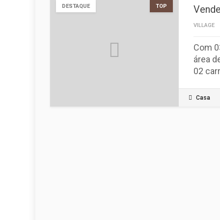
DESTAQUE
TOP
Vende
VILLAGE
Com 03
área d
02 car
Casa