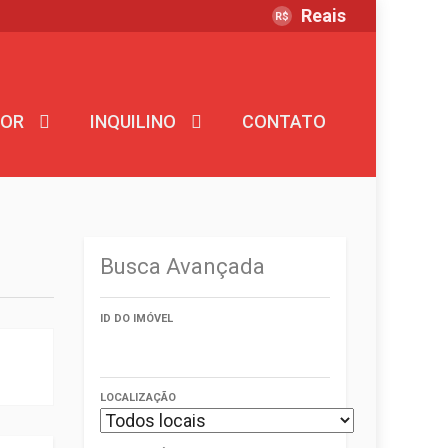
Reais
R$
DOR
DOR
INQUILINO
INQUILINO
CONTATO
or – Pessoa Fisica
Inquilino – Pessoa Fisica
or – Pessoa Juridica
Inquilino – Pessoa Juridica
Busca Avançada
ID DO IMÓVEL
LOCALIZAÇÃO