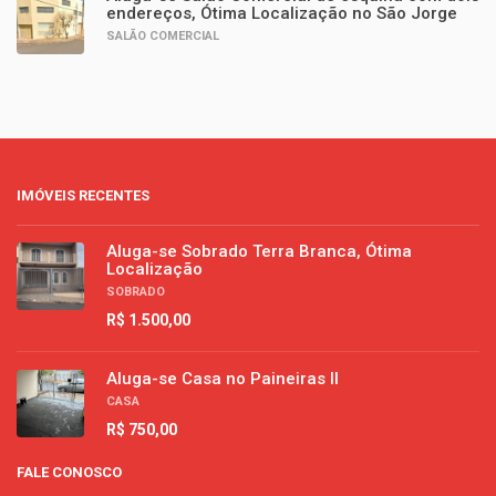
endereços, Ótima Localização no São Jorge
SALÃO COMERCIAL
IMÓVEIS RECENTES
Aluga-se Sobrado Terra Branca, Ótima
Localização
SOBRADO
R$ 1.500,00
Aluga-se Casa no Paineiras II
CASA
R$ 750,00
FALE CONOSCO