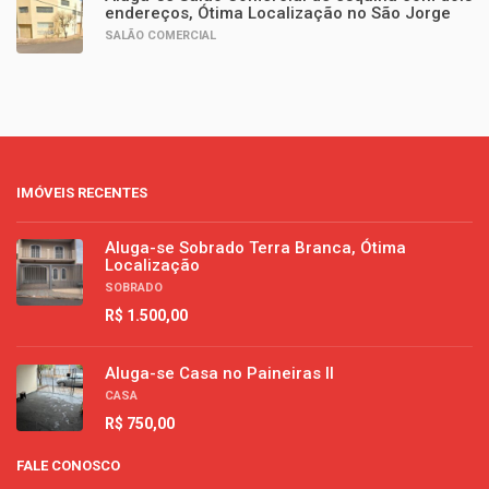
endereços, Ótima Localização no São Jorge
SALÃO COMERCIAL
IMÓVEIS RECENTES
Aluga-se Sobrado Terra Branca, Ótima
Localização
SOBRADO
R$ 1.500,00
Aluga-se Casa no Paineiras II
CASA
R$ 750,00
FALE CONOSCO